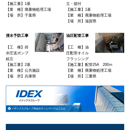
【
施工量
】
1
基
立・据付
【
業 種
】
廃棄物処理工場
【
施工量
】
1
基
【
場 所
】
千葉県
【
業 種
】
廃棄物処理工場
【
場 所
】
滋賀県
浸水予防工事
油圧配管工事
【
工 種
】
排
【工 種
】
油
水圧送ポンプ
圧配管オイル
組立
フラッシング
【
施工量
】2
基
【
施工量
】
配管25A
200ｍ
【
業 種
】
公共施設
【
業 種
】
廃棄物処理工場
【
場 所
】
兵庫県
【
場 所
】
三重県