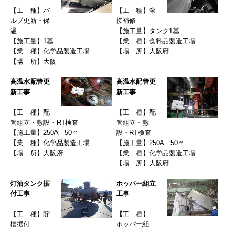
【
工 種
】
バ
【工 種
】
溶
ルブ更新・保
接補修
温
【
施工量
】タンク
1
基
【
施工量
】1
基
【
業 種
】
食料品製造工場
【
業 種
】
化学品製造工場
【
場 所
】
大阪府
【場 所
】
大阪
高温水配管更
高温水配管更
新工事
新工事
【
工 種
】
配
【
工 種
】
配
管組立・敷設・
RT
検査
管組立・敷
【
施工量
】
250A
50
ｍ
設・
RT
検査
【
業 種
】
化学品製造工場
【
施工量
】
250A
50
ｍ
【場 所
】
大阪府
【
業 種
】
化学
品製造工場
【場 所
】
大阪府
灯油タンク据
ホッパー組立
付工事
工事
【
工 種
】
貯
【
工 種
】
槽据付
ホッパー組