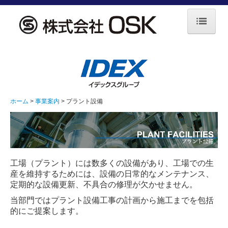
ホーム
企業情報
事業案内
ホーム
事業案内
プラント設備
エネルギー設備
水門・その他
プラント設備
工場（プラント）には数多くの設備があり、工場での生
産を維持するためには、設備の日常的なメンテナンス、
ガス設備
定期的な設備更新、不具合の修理が欠かせません。
当部門ではプラント設備工事の計画から施工までを包括
採用情報
的にご提案します。
お問合せ