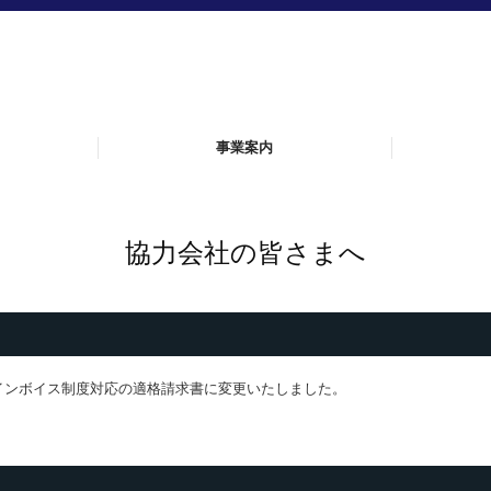
事業案内
エネルギー設備
水門・その他
プラント設備
ガス設備
協力会社の皆さまへ
もインボイス制度対応の適格請求書に変更いたしました。